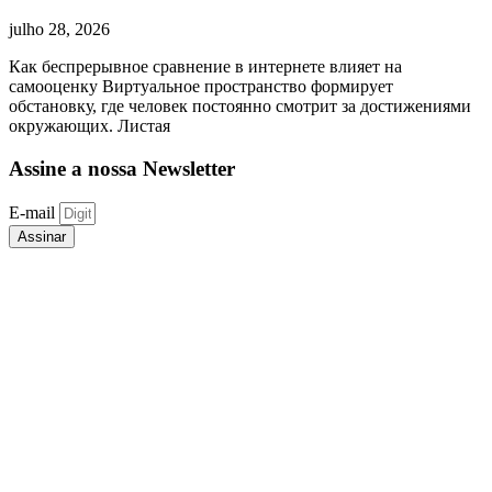
julho 28, 2026
Как беспрерывное сравнение в интернете влияет на
самооценку Виртуальное пространство формирует
обстановку, где человек постоянно смотрит за достижениями
окружающих. Листая
Assine a nossa Newsletter
E-mail
Assinar