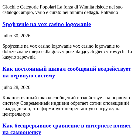
Giochi e Categorie Popolari La forza di Winnita risiede nel suo
catalogo: ampio, vario e curato nei minimi dettagli. Entrando
Spojrzenie na vox casino logowanie
julho 30, 2026
Spojrzenie na vox casino logowanie vox casino logowanie to
dobrze znane miejsce dla graczy poszukujących gier cyfrowych. To
kasyno zapewnia
Как постоянный шквал сообщений воздействует
на нервную систему
julho 28, 2026
Как постоянный шквал сообщений воздействует на нервную
систему Современный индивид обретает сотни оповещений
каждодневно, что формирует непрестанную нагрузку на
центральную
Как беспрерывное сравнение в интернете влияет
на самооценку