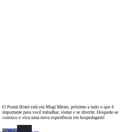
O Portal Hotel está em Mogi Mirim, próximo a tudo o que é
importante para você trabalhar, visitar e se divertir. Hospede-se
conosco e viva uma nova experiência em hospedagem!