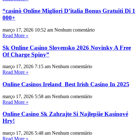
“casinò Online Migliori D’italia Bonus Gratuiti Di 1
000+
março 17, 2026
10:52 am
Nenhum comentário
Read More »
Sk Online Casino Slovensko 2026 Novinky A Free
Of Charge Spiny”
março 17, 2026
7:15 am
Nenhum comentário
Read More »
Online Casinos Ireland ️ Best Irish Casino In 2025
março 17, 2026
5:58 am
Nenhum comentário
Read More »
Online Casino Sk Zahrajte Si Najlepšie Kasínové
Hry!
março 17, 2026
5:48 am
Nenhum comentário
Read More »