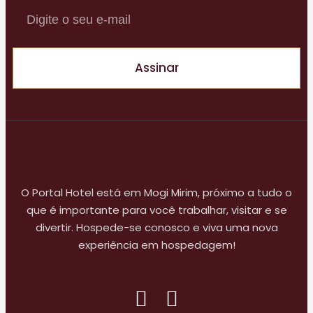
Assinar
O Portal Hotel está em Mogi Mirim, próximo a tudo o
que é importante para você trabalhar, visitar e se
divertir. Hospede-se conosco e viva uma nova
experiência em hospedagem!