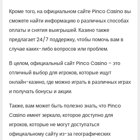
Кроме того, на официальном сайте Pinco Casino вы
сможете найти информацию о различных способах
оплаты и снятия выигрышей. Казино также
предлагает 24/7 поддержку, чтобы помочь вам в
случае каких-либо вопросов или проблем.
В целом, официальный сайт Pinco Casino – это
отличный выбор для игроков, которые ищут
онлайн-казино, где можно играть в различных играх
и получать бонусы и акции.
Также, вам может быть полезно знать, что Pinco
Casino имеет зеркало, которое доступно для
игроков, которые не могут доступаться
официальному сайту из-за географических