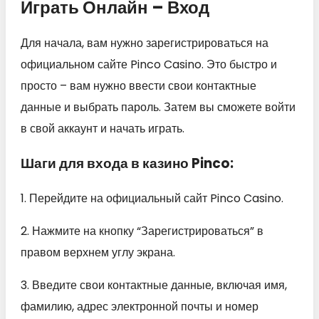
Играть Онлайн – Вход
Для начала, вам нужно зарегистрироваться на
официальном сайте Pinco Casino. Это быстро и
просто – вам нужно ввести свои контактные
данные и выбрать пароль. Затем вы сможете войти
в свой аккаунт и начать играть.
Шаги для входа в казино Pinco:
1. Перейдите на официальный сайт Pinco Casino.
2. Нажмите на кнопку “Зарегистрироваться” в
правом верхнем углу экрана.
3. Введите свои контактные данные, включая имя,
фамилию, адрес электронной почты и номер