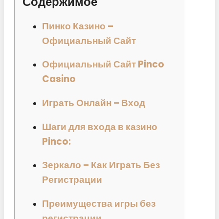
Содержимое
Пинко Казино –
Официальный Сайт
Официальный Сайт Pinco
Casino
Играть Онлайн – Вход
Шаги для входа в казино
Pinco:
Зеркало – Как Играть Без
Регистрации
Преимущества игры без
регистрации