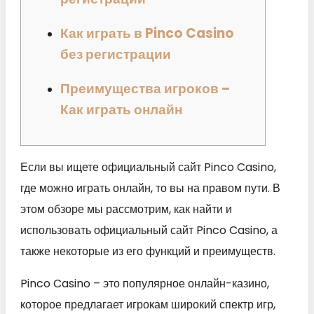
Как играть в Pinco Casino
без регистрации
Преимущества игроков –
Как играть онлайн
Если вы ищете официальный сайт Pinco Casino,
где можно играть онлайн, то вы на правом пути. В
этом обзоре мы рассмотрим, как найти и
использовать официальный сайт Pinco Casino, а
также некоторые из его функций и преимуществ.
Pinco Casino – это популярное онлайн-казино,
которое предлагает игрокам широкий спектр игр,