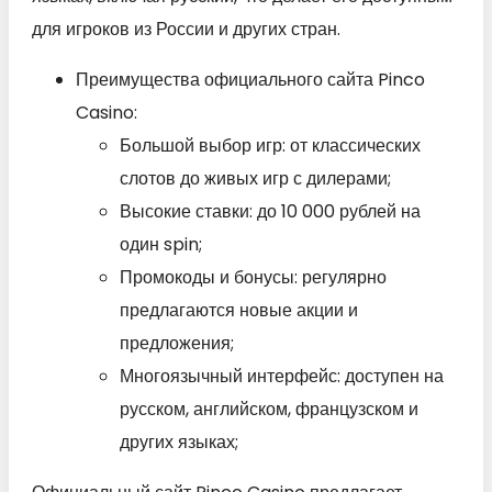
для игроков из России и других стран.
Преимущества официального сайта Pinco
Casino:
Большой выбор игр: от классических
слотов до живых игр с дилерами;
Высокие ставки: до 10 000 рублей на
один spin;
Промокоды и бонусы: регулярно
предлагаются новые акции и
предложения;
Многоязычный интерфейс: доступен на
русском, английском, французском и
других языках;