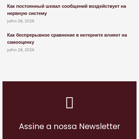
Как постоянный шквал сообщений воздействует на
нервную систему
julho 28, 2026
Как беспрерывное сравнение в интернете влияет на
самооценку
julho 28, 2026
Assine a nossa Newsletter