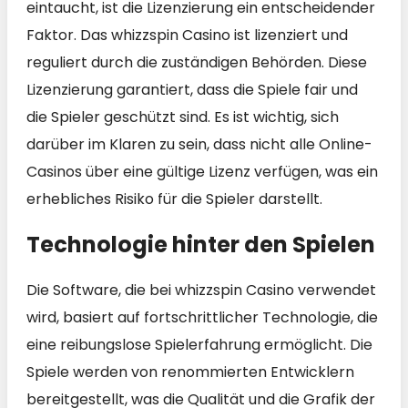
eintaucht, ist die Lizenzierung ein entscheidender
Faktor. Das whizzspin Casino ist lizenziert und
reguliert durch die zuständigen Behörden. Diese
Lizenzierung garantiert, dass die Spiele fair und
die Spieler geschützt sind. Es ist wichtig, sich
darüber im Klaren zu sein, dass nicht alle Online-
Casinos über eine gültige Lizenz verfügen, was ein
erhebliches Risiko für die Spieler darstellt.
Technologie hinter den Spielen
Die Software, die bei whizzspin Casino verwendet
wird, basiert auf fortschrittlicher Technologie, die
eine reibungslose Spielerfahrung ermöglicht. Die
Spiele werden von renommierten Entwicklern
bereitgestellt, was die Qualität und die Grafik der