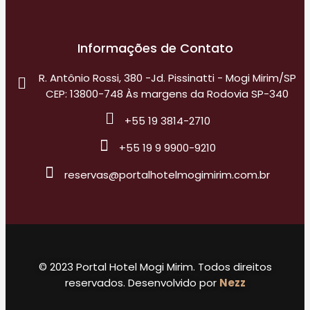
Informações de Contato
R. Antônio Rossi, 380 -Jd. Pissinatti - Mogi Mirim/SP
CEP: 13800-748 Às margens da Rodovia SP-340
+55 19 3814-2710
+55 19 9 9900-9210
reservas@portalhotelmogimirim.com.br
© 2023 Portal Hotel Mogi Mirim. Todos direitos
reservados. Desenvolvido por
Nezz