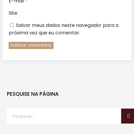
E-mail
*
Site
Salvar meus dados neste navegador para a
próxima vez que eu comentar.
PESQUISE NA PÁGINA