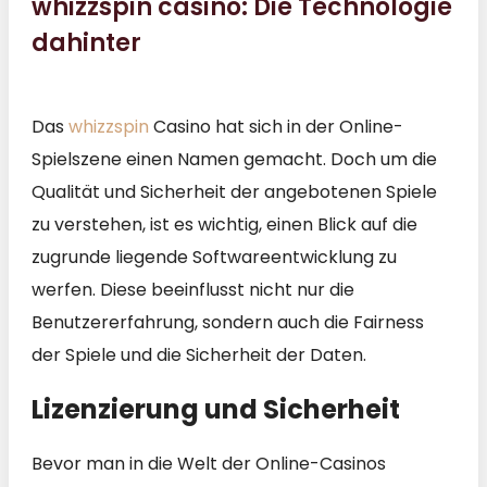
whizzspin casino: Die Technologie
dahinter
Das
whizzspin
Casino hat sich in der Online-
Spielszene einen Namen gemacht. Doch um die
Qualität und Sicherheit der angebotenen Spiele
zu verstehen, ist es wichtig, einen Blick auf die
zugrunde liegende Softwareentwicklung zu
werfen. Diese beeinflusst nicht nur die
Benutzererfahrung, sondern auch die Fairness
der Spiele und die Sicherheit der Daten.
Lizenzierung und Sicherheit
Bevor man in die Welt der Online-Casinos