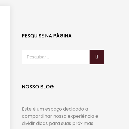
PESQUISE NA PÁGINA
NOSSO BLOG
Este é um espaço dedicado a
compartilhar nossa experiência e
dividir dicas para suas próximas