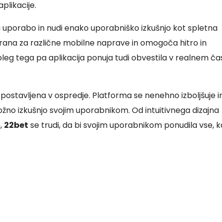
plikacije.
 uporabo in nudi enako uporabniško izkušnjo kot spletna
izirana za različne mobilne naprave in omogoča hitro in
Poleg tega pa aplikacija ponuja tudi obvestila v realnem ča
.
ostavljena v ospredje. Platforma se nenehno izboljšuje i
ožno izkušnjo svojim uporabnikom. Od intuitivnega dizajna
,
22bet
se trudi, da bi svojim uporabnikom ponudila vse, k