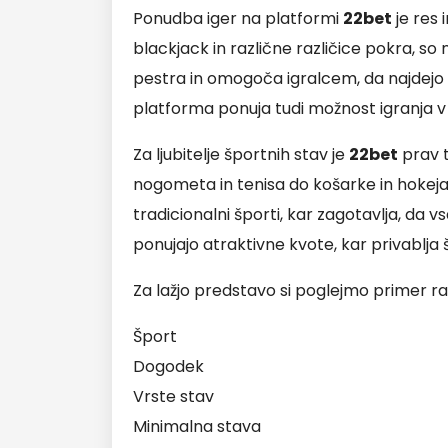
Ponudba iger na platformi
22bet
je res 
blackjack in različne različice pokra, so n
pestra in omogoča igralcem, da najdejo i
platforma ponuja tudi možnost igranja v ž
Za ljubitelje športnih stav je
22bet
prav t
nogometa in tenisa do košarke in hokeja.
tradicionalni športi, kar zagotavlja, da 
ponujajo atraktivne kvote, kar privablja 
Za lažjo predstavo si poglejmo primer ra
Šport
Dogodek
Vrste stav
Minimalna stava