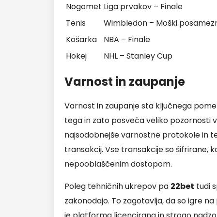
Nogomet
Liga prvakov – Finale
Tenis
Wimbledon – Moški posamezn
Košarka
NBA – Finale
Hokej
NHL – Stanley Cup
Varnost in zaupanje
Varnost in zaupanje sta ključnega pomena
tega in zato posveča veliko pozornosti 
najsodobnejše varnostne protokole in te
transakcij. Vse transakcije so šifrirane, 
nepooblaščenim dostopom.
Poleg tehničnih ukrepov pa
22bet
tudi s
zakonodajo. To zagotavlja, da so igre n
je platforma licencirana in strogo nadz