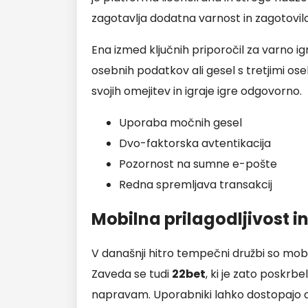
zagotavlja dodatna varnost in zagotovilo
Ena izmed ključnih priporočil za varno i
osebnih podatkov ali gesel s tretjimi o
svojih omejitev in igraje igre odgovorno.
Uporaba močnih gesel
Dvo-faktorska avtentikacija
Pozornost na sumne e-pošte
Redna spremljava transakcij
Mobilna prilagodljivost i
V današnji hitro tempečni družbi so mobi
Zaveda se tudi
22bet
, ki je zato poskr
napravam. Uporabniki lahko dostopajo do