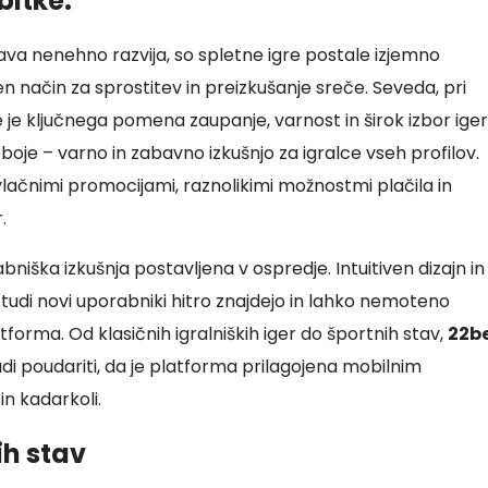
bitke.
ava nenehno razvija, so spletne igre postale izjemno
n način za sprostitev in preizkušanje sreče. Seveda, pri
 je ključnega pomena zaupanje, varnost in širok izbor iger
boje – varno in zabavno izkušnjo za igralce vseh profilov.
lačnimi promocijami, raznolikimi možnostmi plačila in
.
iška izkušnja postavljena v ospredje. Intuitiven dizajn in
udi novi uporabniki hitro znajdejo in lahko nemoteno
atforma. Od klasičnih igralniških iger do športnih stav,
22b
di poudariti, da je platforma prilagojena mobilnim
n kadarkoli.
ih stav