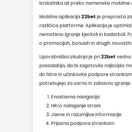
brskalnika ali preko namenske mobilne a
Mobilna aplikacija
22bet
je preprosta za
različica platforme. Aplikacija je optim
nemoteno igranje kjerkoli in kadarkoli. 
o promocijah, bonusih in drugih novostih
Uporabniška izkušnja je pri
22bet
vedno p
posodablja, da bi zagotovila najboljšo m
do hitre in učinkovite podpore strankam
potrebujejo za varno in zabavno igranje.
Enostavna navigacija
Hitro nalaganje strani
Jasne in razumljive informacije
Prijazna podpora strankam