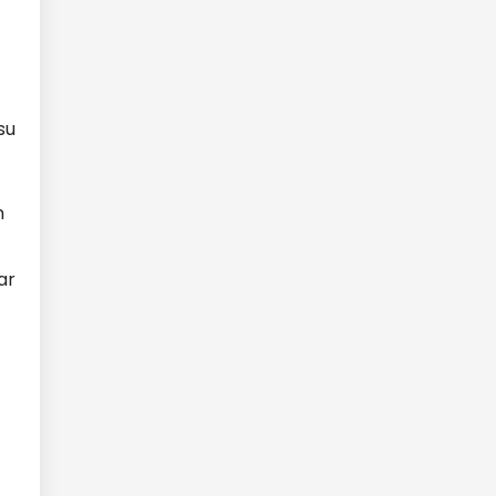
su
n
ar