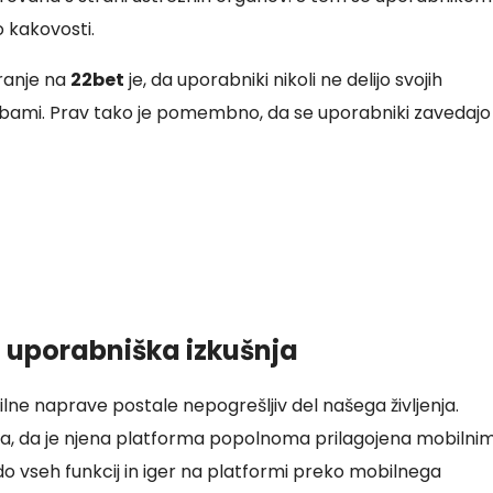
 kakovosti.
granje na
22bet
je, da uporabniki nikoli ne delijo svojih
sebami. Prav tako je pomembno, da se uporabniki zavedajo
n uporabniška izkušnja
lne naprave postale nepogrešljiv del našega življenja.
bela, da je njena platforma popolnoma prilagojena mobilni
 vseh funkcij in iger na platformi preko mobilnega