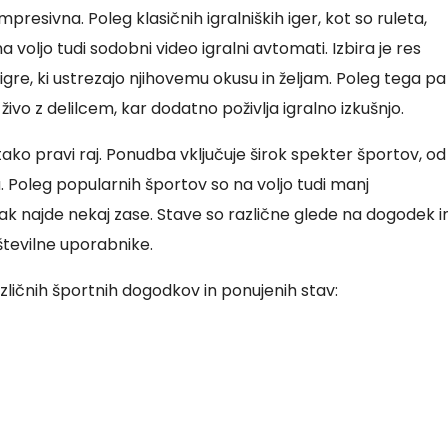
impresivna. Poleg klasičnih igralniških iger, kot so ruleta,
a voljo tudi sodobni video igralni avtomati. Izbira je res
gre, ki ustrezajo njihovemu okusu in željam. Poleg tega pa
ivo z delilcem, kar dodatno poživlja igralno izkušnjo.
ako pravi raj. Ponudba vključuje širok spekter športov, od
 Poleg popularnih športov so na voljo tudi manj
vsak najde nekaj zase. Stave so različne glede na dogodek i
številne uporabnike.
zličnih športnih dogodkov in ponujenih stav: