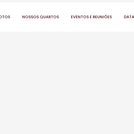
OTOS
NOSSOS QUARTOS
EVENTOS E REUNIÕES
DATA