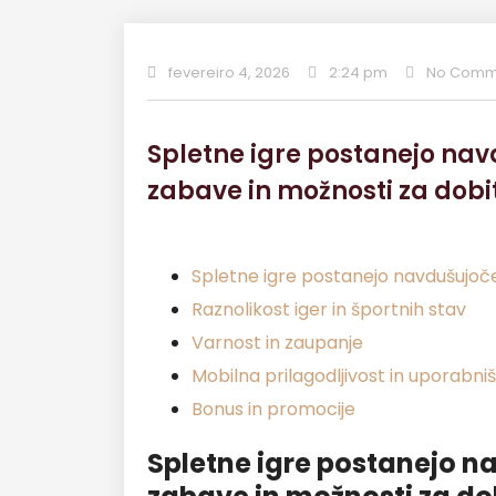
fevereiro 4, 2026
2:24 pm
No Comm
Spletne igre postanejo nav
zabave in možnosti za dobi
Spletne igre postanejo navdušujoče
Raznolikost iger in športnih stav
Varnost in zaupanje
Mobilna prilagodljivost in uporabniš
Bonus in promocije
Spletne igre postanejo na