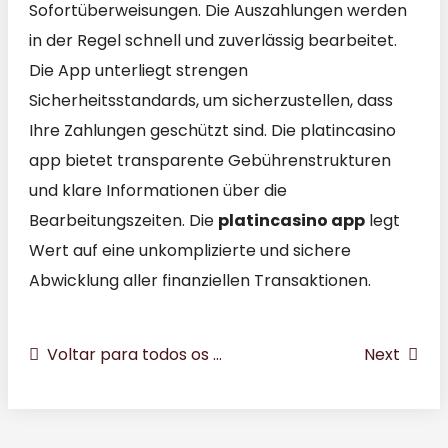
Sofortüberweisungen. Die Auszahlungen werden
in der Regel schnell und zuverlässig bearbeitet.
Die App unterliegt strengen
Sicherheitsstandards, um sicherzustellen, dass
Ihre Zahlungen geschützt sind. Die platincasino
app bietet transparente Gebührenstrukturen
und klare Informationen über die
Bearbeitungszeiten. Die
platincasino app
legt
Wert auf eine unkomplizierte und sichere
Abwicklung aller finanziellen Transaktionen.
Voltar para todos os posts
Next