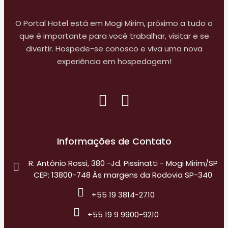
O Portal Hotel está em Mogi Mirim, próximo a tudo o
que é importante para você trabalhar, visitar e se
divertir. Hospede-se conosco e viva uma nova
experiência em hospedagem!
Informações de Contato
R. Antônio Rossi, 380 -Jd. Pissinatti - Mogi Mirim/SP
CEP: 13800-748 Às margens da Rodovia SP-340
+55 19 3814-2710
+55 19 9 9900-9210