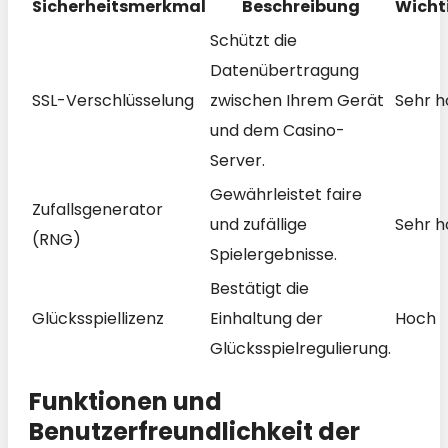
Sicherheitsmerkmal
Beschreibung
Wicht
Schützt die
Datenübertragung
SSL-Verschlüsselung
zwischen Ihrem Gerät
Sehr 
und dem Casino-
Server.
Gewährleistet faire
Zufallsgenerator
und zufällige
Sehr 
(RNG)
Spielergebnisse.
Bestätigt die
Glücksspiellizenz
Einhaltung der
Hoch
Glücksspielregulierung.
Funktionen und
Benutzerfreundlichkeit der