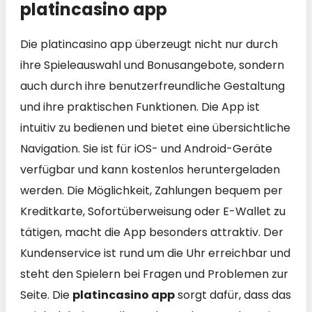
platincasino app
Die platincasino app überzeugt nicht nur durch
ihre Spieleauswahl und Bonusangebote, sondern
auch durch ihre benutzerfreundliche Gestaltung
und ihre praktischen Funktionen. Die App ist
intuitiv zu bedienen und bietet eine übersichtliche
Navigation. Sie ist für iOS- und Android-Geräte
verfügbar und kann kostenlos heruntergeladen
werden. Die Möglichkeit, Zahlungen bequem per
Kreditkarte, Sofortüberweisung oder E-Wallet zu
tätigen, macht die App besonders attraktiv. Der
Kundenservice ist rund um die Uhr erreichbar und
steht den Spielern bei Fragen und Problemen zur
Seite. Die
platincasino app
sorgt dafür, dass das