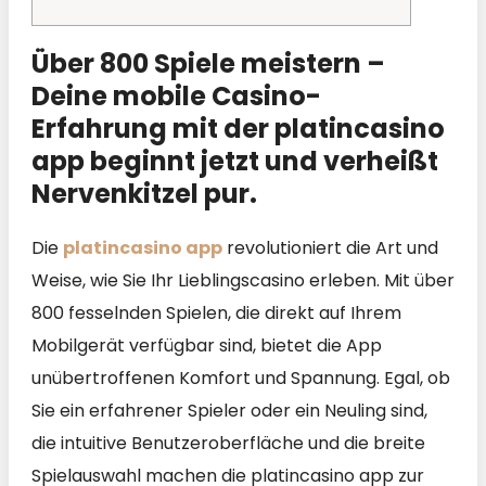
Über 800 Spiele meistern –
Deine mobile Casino-
Erfahrung mit der platincasino
app beginnt jetzt und verheißt
Nervenkitzel pur.
Die
platincasino app
revolutioniert die Art und
Weise, wie Sie Ihr Lieblingscasino erleben. Mit über
800 fesselnden Spielen, die direkt auf Ihrem
Mobilgerät verfügbar sind, bietet die App
unübertroffenen Komfort und Spannung. Egal, ob
Sie ein erfahrener Spieler oder ein Neuling sind,
die intuitive Benutzeroberfläche und die breite
Spielauswahl machen die platincasino app zur