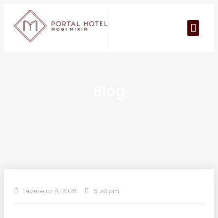
NOSSOS QUA
EVENTOS E REU
DATAS ESPE
Blog
fevereiro 4, 2026
5:58 pm