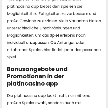
platincasino app bietet den Spielern die
Möglichkeit, ihre Fähigkeiten zu verbessern und
große Gewinne zu erzielen. Viele Varianten bieten
unterschiedliche Einschränkungen und
Möglichkeiten, um das Spiel erlebnis noch
individuell anzupassen. Ob Anfänger oder
erfahrener Spieler, hier findet jeder das passende
Spiel.
Bonusangebote und
Promotionen in der
platincasino app
Die platincasino app lockt nicht nur mit einer
großen Spielauswahl, sondern auch mit