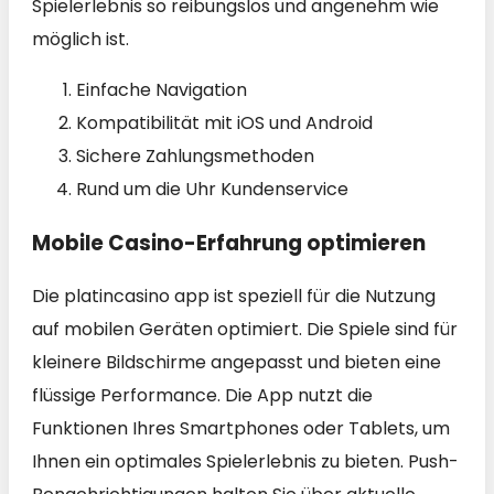
Spielerlebnis so reibungslos und angenehm wie
möglich ist.
Einfache Navigation
Kompatibilität mit iOS und Android
Sichere Zahlungsmethoden
Rund um die Uhr Kundenservice
Mobile Casino-Erfahrung optimieren
Die platincasino app ist speziell für die Nutzung
auf mobilen Geräten optimiert. Die Spiele sind für
kleinere Bildschirme angepasst und bieten eine
flüssige Performance. Die App nutzt die
Funktionen Ihres Smartphones oder Tablets, um
Ihnen ein optimales Spielerlebnis zu bieten. Push-