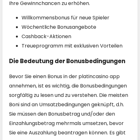
Ihre Gewinnchancen zu erhöhen.
Willkommensbonus für neue Spieler
Wöchentliche Bonusangebote
Cashback-Aktionen
Treueprogramm mit exklusiven Vorteilen
Die Bedeutung der Bonusbedingungen
Bevor Sie einen Bonus in der platincasino app
annehmen, ist es wichtig, die Bonusbedingungen
sorgfältig zu lesen und zu verstehen. Die meisten
Boni sind an Umsatzbedingungen geknüpft, d.h.
Sie müssen den Bonusbetrag und/oder den
Einzahlungsbetrag mehrmals umsetzen, bevor
Sie eine Auszahlung beantragen können. Es gibt