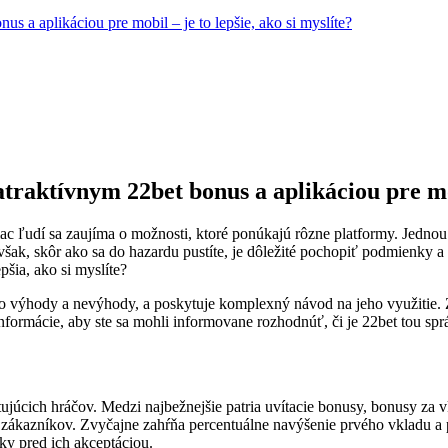
s a aplikáciou pre mobil – je to lepšie, ako si myslíte?
traktívnym 22bet bonus a aplikáciou pre mobi
iac ľudí sa zaujíma o možnosti, ktoré ponúkajú rôzne platformy. Jednou 
šak, skôr ako sa do hazardu pustíte, je dôležité pochopiť podmienky a
epšia, ako si myslíte?
ho výhody a nevýhody, a poskytuje komplexný návod na jeho využitie. Z
nformácie, aby ste sa mohli informovane rozhodnúť, či je 22bet tou sp
tujúcich hráčov. Medzi najbežnejšie patria uvítacie bonusy, bonusy za
h zákazníkov. Zvyčajne zahŕňa percentuálne navýšenie prvého vkladu a 
nky pred ich akceptáciou.