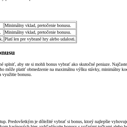
Minimálny vklad, pretočenie bonusu.
.
Minimálny vklad, pretočenie bonusu.
k.
Platí len pre vybrané hry alebo udalosti.
onusu
 splniť, aby ste si mohli bonus vybrať ako skutočné peniaze. Najčast
oho môže platiť obmedzenie na maximálnu výšku stávky, minimálny koef
a využitie bonusu.
tup. Predovšetkým je dôležité vybrať si bonus, ktorý najlepšie vyhovuj
úšikom kasínových hier, vyhľadávajte bonusy s voľnými točkami alebo bo