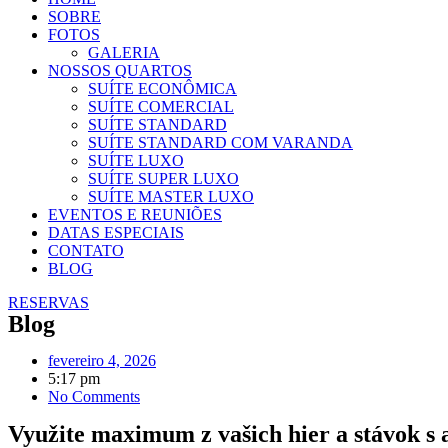
SOBRE
FOTOS
GALERIA
NOSSOS QUARTOS
SUÍTE ECONÔMICA​​
SUÍTE COMERCIAL
SUÍTE STANDARD
SUÍTE STANDARD COM VARANDA
SUÍTE LUXO
SUÍTE SUPER LUXO
SUÍTE MASTER LUXO
EVENTOS E REUNIÕES
DATAS ESPECIAIS
CONTATO
BLOG
RESERVAS
Blog
fevereiro 4, 2026
5:17 pm
No Comments
Využite maximum z vašich hier a stávok s a