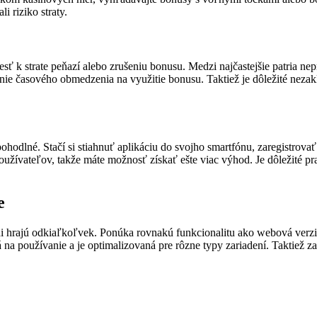
i riziko straty.
ť k strate peňazí alebo zrušeniu bonusu. Medzi najčastejšie patria ne
nie časového obmedzenia na využitie bonusu. Taktiež je dôležité nezakl
hodlné. Stačí si stiahnuť aplikáciu do svojho smartfónu, zaregistrovať 
žívateľov, takže máte možnosť získať ešte viac výhod. Je dôležité pra
e
di hrajú odkiaľkoľvek. Ponúka rovnakú funkcionalitu ako webová verzi
 na používanie a je optimalizovaná pre rôzne typy zariadení. Taktiež z