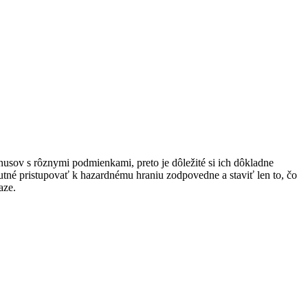
onusov s rôznymi podmienkami, preto je dôležité si ich dôkladne
nutné pristupovať k hazardnému hraniu zodpovedne a staviť len to, čo
aze.