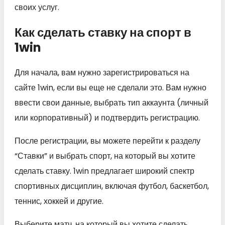
своих услуг.
Как сделать ставку на спорт в
1win
Для начала, вам нужно зарегистрироваться на
сайте 1win, если вы еще не сделали это. Вам нужно
ввести свои данные, выбрать тип аккаунта (личный
или корпоративный) и подтвердить регистрацию.
После регистрации, вы можете перейти к разделу
“Ставки” и выбрать спорт, на который вы хотите
сделать ставку. 1win предлагает широкий спектр
спортивных дисциплин, включая футбол, баскетбол,
теннис, хоккей и другие.
Выберите матч, на который вы хотите сделать