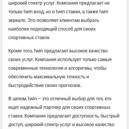
широкий спектр услуг. Компания предлагает не
только 1win вход, но и 1win ставки, а также 1win
зеркало. Это позволяет клиентам выбрать
наиболее подходящий способ для своих
спортивных ставок.
Кроме того, 1win предлагает высокое качество
своих услуг. Компания использует только самые
современные технологии и алгоритмы, чтобы
обеспечить максимальную точность и
быстродействие своих прогнозов.
В целом, 1win – это отличный выбор для тех, кто
ищет надежный партнер для своих спортивных
ставок. Компания предлагает доступность, быстрый
доступ, широкий спектр услуг и высокое качество