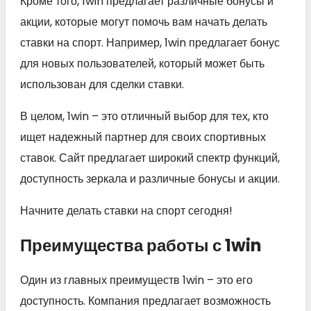
Кроме того, 1win предлагает различные бонусы и
акции, которые могут помочь вам начать делать
ставки на спорт. Например, 1win предлагает бонус
для новых пользователей, который может быть
использован для сделки ставки.
В целом, 1win – это отличный выбор для тех, кто
ищет надежный партнер для своих спортивных
ставок. Сайт предлагает широкий спектр функций,
доступность зеркала и различные бонусы и акции.
Начните делать ставки на спорт сегодня!
Преимущества работы с 1win
Один из главных преимуществ 1win – это его
доступность. Компания предлагает возможность