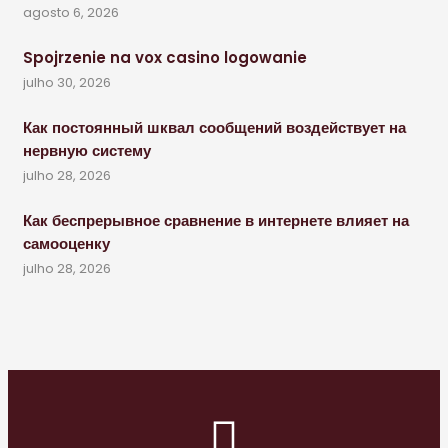
agosto 6, 2026
Spojrzenie na vox casino logowanie
julho 30, 2026
Как постоянный шквал сообщений воздействует на
нервную систему
julho 28, 2026
Как беспрерывное сравнение в интернете влияет на
самооценку
julho 28, 2026