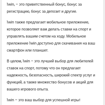
1win, – это приветственный бонус, бонус за
регистрацию, бонус за депозит и другие.
1win также предлагает мобильное приложение,
которое позволяет вам делать ставки на спорт и
управлять вашим счетом на ходу. Мобильное
приложение 1win доступно для скачивания на ваш
смартфон или планшет.
В целом, 1win – это лучший выбор для любителей
ставок на спорт, потому что он предлагает
надежность, безопасность, широкий спектр услуг и
функций, а также множество бонусов и акций для
вашего игрового опыта.
1win – это ваш выбор для успешной игры!