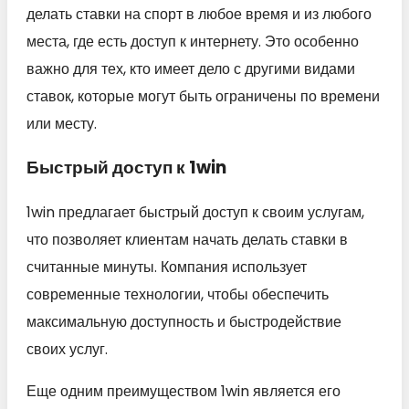
делать ставки на спорт в любое время и из любого
места, где есть доступ к интернету. Это особенно
важно для тех, кто имеет дело с другими видами
ставок, которые могут быть ограничены по времени
или месту.
Быстрый доступ к 1win
1win предлагает быстрый доступ к своим услугам,
что позволяет клиентам начать делать ставки в
считанные минуты. Компания использует
современные технологии, чтобы обеспечить
максимальную доступность и быстродействие
своих услуг.
Еще одним преимуществом 1win является его