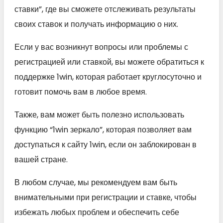
ставки”, где вы сможете отслеживать результаты
своих ставок и получать информацию о них.
Если у вас возникнут вопросы или проблемы с
регистрацией или ставкой, вы можете обратиться к
поддержке 1win, которая работает круглосуточно и
готовит помочь вам в любое время.
Также, вам может быть полезно использовать
функцию “1win зеркало”, которая позволяет вам
доступаться к сайту 1win, если он заблокирован в
вашей стране.
В любом случае, мы рекомендуем вам быть
внимательными при регистрации и ставке, чтобы
избежать любых проблем и обеспечить себе