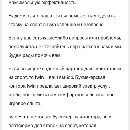
максимальную эффективность.
Надеемся, что наша статья поможет вам сделать
ставку на спорт в 1win успешно и безопасно.
Если у вас есть какие-либо вопросы или проблемы,
пожалуйста, не стесняйтесь обращаться к нам, и мы
будем рады помочь вам.
Если вы ищете надежный партнер для своих ставок
на спорт, то 1win – ваш выбор. Букмекерская
контора 1win предлагает широкий спектр услуг,
чтобы обеспечить вам комфортное и безопасное
игровое опыта.
1win – это не только букмекерская контора, но и
платформа для ставок на спорт, которая