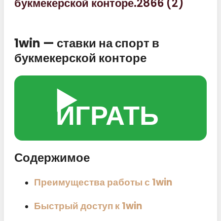
букмекерской конторе.2866 (2)
1win — ставки на спорт в
букмекерской конторе
▶️
ИГРАТЬ
Содержимое
Преимущества работы с 1win
Быстрый доступ к 1win