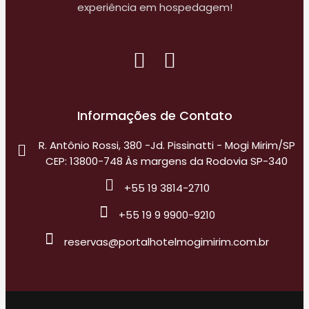
experiência em hospedagem!
Informações de Contato
R. Antônio Rossi, 380 -Jd. Pissinatti - Mogi Mirim/SP
CEP: 13800-748 Às margens da Rodovia SP-340
+55 19 3814-2710
+55 19 9 9900-9210
reservas@portalhotelmogimirim.com.br