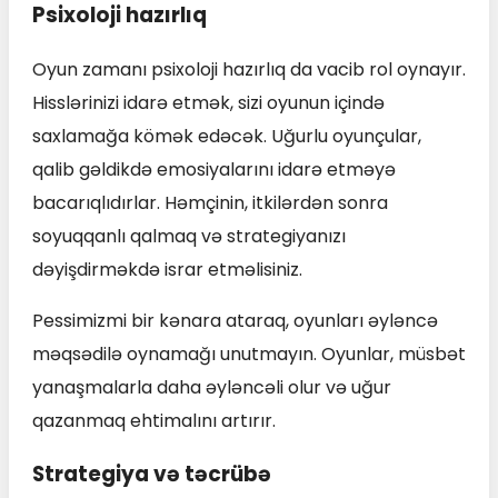
Psixoloji hazırlıq
Oyun zamanı psixoloji hazırlıq da vacib rol oynayır.
Hisslərinizi idarə etmək, sizi oyunun içində
saxlamağa kömək edəcək. Uğurlu oyunçular,
qalib gəldikdə emosiyalarını idarə etməyə
bacarıqlıdırlar. Həmçinin, itkilərdən sonra
soyuqqanlı qalmaq və strategiyanızı
dəyişdirməkdə israr etməlisiniz.
Pessimizmi bir kənara ataraq, oyunları əyləncə
məqsədilə oynamağı unutmayın. Oyunlar, müsbət
yanaşmalarla daha əyləncəli olur və uğur
qazanmaq ehtimalını artırır.
Strategiya və təcrübə