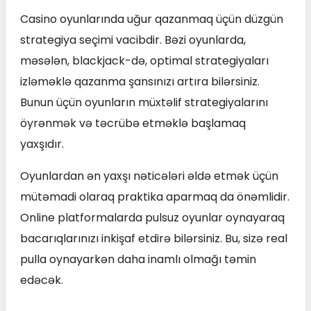
Casino oyunlarında uğur qazanmaq üçün düzgün
strategiya seçimi vacibdir. Bəzi oyunlarda,
məsələn, blackjack-də, optimal strategiyaları
izləməklə qazanma şansınızı artıra bilərsiniz.
Bunun üçün oyunların müxtəlif strategiyalarını
öyrənmək və təcrübə etməklə başlamaq
yaxşıdır.
Oyunlardan ən yaxşı nəticələri əldə etmək üçün
mütəmadi olaraq praktika aparmaq da önəmlidir.
Online platformalarda pulsuz oyunlar oynayaraq
bacarıqlarınızı inkişaf etdirə bilərsiniz. Bu, sizə real
pulla oynayarkən daha inamlı olmağı təmin
edəcək.