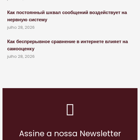
Как постоянный шквал сообщений воздействует на
нервную систему
julho 28, 2026
Как беспрерывное сравнение в интернете влияет на
самооценку
julho 28, 2026
Assine a nossa Newsletter