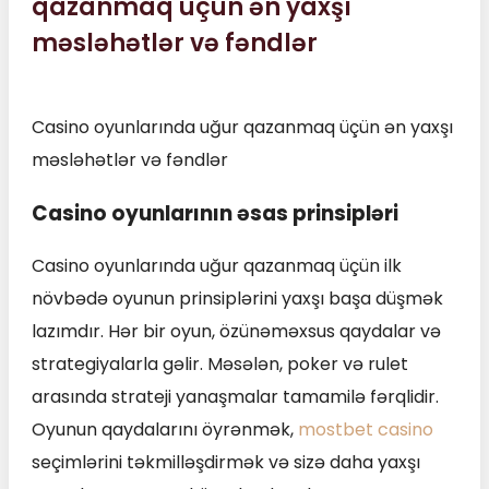
qazanmaq üçün ən yaxşı
məsləhətlər və fəndlər
Casino oyunlarında uğur qazanmaq üçün ən yaxşı
məsləhətlər və fəndlər
Casino oyunlarının əsas prinsipləri
Casino oyunlarında uğur qazanmaq üçün ilk
növbədə oyunun prinsiplərini yaxşı başa düşmək
lazımdır. Hər bir oyun, özünəməxsus qaydalar və
strategiyalarla gəlir. Məsələn, poker və rulet
arasında strateji yanaşmalar tamamilə fərqlidir.
Oyunun qaydalarını öyrənmək,
mostbet casino
seçimlərini təkmilləşdirmək və sizə daha yaxşı