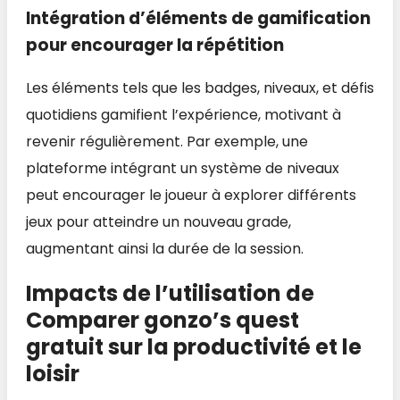
Intégration d’éléments de gamification
pour encourager la répétition
Les éléments tels que les badges, niveaux, et défis
quotidiens gamifient l’expérience, motivant à
revenir régulièrement. Par exemple, une
plateforme intégrant un système de niveaux
peut encourager le joueur à explorer différents
jeux pour atteindre un nouveau grade,
augmentant ainsi la durée de la session.
Impacts de l’utilisation de
Comparer gonzo’s quest
gratuit sur la productivité et le
loisir