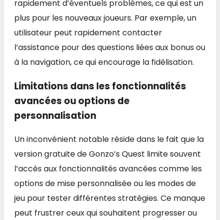
rapidement d’éventuels problèmes, ce qui est un
plus pour les nouveaux joueurs. Par exemple, un
utilisateur peut rapidement contacter
l’assistance pour des questions liées aux bonus ou
à la navigation, ce qui encourage la fidélisation.
Limitations dans les fonctionnalités
avancées ou options de
personnalisation
Un inconvénient notable réside dans le fait que la
version gratuite de Gonzo’s Quest limite souvent
l’accès aux fonctionnalités avancées comme les
options de mise personnalisée ou les modes de
jeu pour tester différentes stratégies. Ce manque
peut frustrer ceux qui souhaitent progresser ou