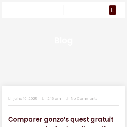
NOSSOS QUA
EVENTOS E REU
DATAS ESPE
Blog
julho 10, 2025
2:15 am
No Comments
Comparer gonzo’s quest gratuit