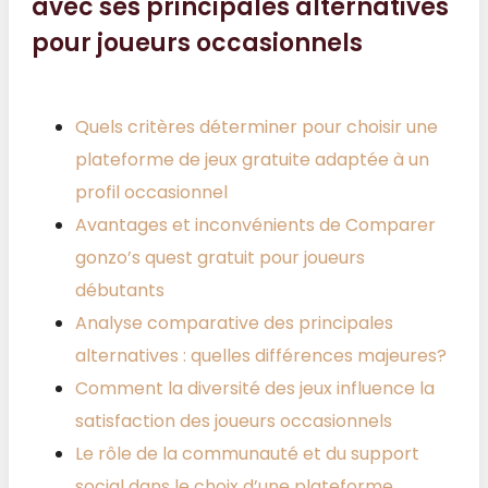
avec ses principales alternatives
pour joueurs occasionnels
Quels critères déterminer pour choisir une
plateforme de jeux gratuite adaptée à un
profil occasionnel
Avantages et inconvénients de Comparer
gonzo’s quest gratuit pour joueurs
débutants
Analyse comparative des principales
alternatives : quelles différences majeures?
Comment la diversité des jeux influence la
satisfaction des joueurs occasionnels
Le rôle de la communauté et du support
social dans le choix d’une plateforme