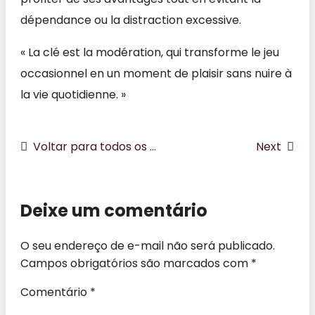
dépendance ou la distraction excessive.
« La clé est la modération, qui transforme le jeu
occasionnel en un moment de plaisir sans nuire à
la vie quotidienne. »
Voltar para todos os posts
Next
Deixe um comentário
O seu endereço de e-mail não será publicado.
Campos obrigatórios são marcados com
*
Comentário
*