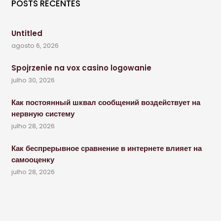
POSTS RECENTES
Untitled
agosto 6, 2026
Spojrzenie na vox casino logowanie
julho 30, 2026
Как постоянный шквал сообщений воздействует на
нервную систему
julho 28, 2026
Как беспрерывное сравнение в интернете влияет на
самооценку
julho 28, 2026