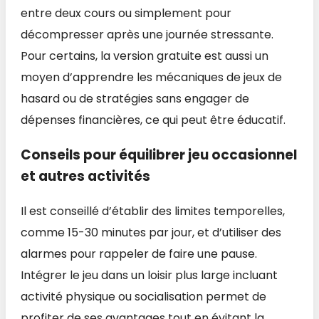
entre deux cours ou simplement pour
décompresser après une journée stressante.
Pour certains, la version gratuite est aussi un
moyen d’apprendre les mécaniques de jeux de
hasard ou de stratégies sans engager de
dépenses financières, ce qui peut être éducatif.
Conseils pour équilibrer jeu occasionnel
et autres activités
Il est conseillé d’établir des limites temporelles,
comme 15-30 minutes par jour, et d’utiliser des
alarmes pour rappeler de faire une pause.
Intégrer le jeu dans un loisir plus large incluant
activité physique ou socialisation permet de
profiter de ses avantages tout en évitant la