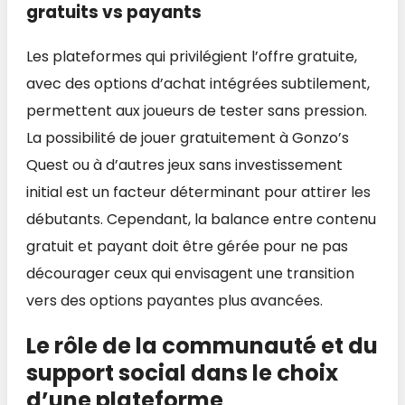
gratuits vs payants
Les plateformes qui privilégient l’offre gratuite,
avec des options d’achat intégrées subtilement,
permettent aux joueurs de tester sans pression.
La possibilité de jouer gratuitement à Gonzo’s
Quest ou à d’autres jeux sans investissement
initial est un facteur déterminant pour attirer les
débutants. Cependant, la balance entre contenu
gratuit et payant doit être gérée pour ne pas
décourager ceux qui envisagent une transition
vers des options payantes plus avancées.
Le rôle de la communauté et du
support social dans le choix
d’une plateforme