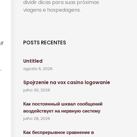
dividir dicas para suas próximas
viagens e hospedagens.
POSTS RECENTES
ur
Untitled
.
agosto 6, 2026
Spojrzenie na vox casino logowanie
julho 30, 2026
Как постоянный шквал сообщений
воздействует на нервную систему
julho 28, 2026
Как беспрерывное сравнение в
n