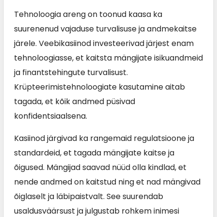
Tehnoloogia areng on toonud kaasa ka
suurenenud vajaduse turvalisuse ja andmekaitse
järele. Veebikasiinod investeerivad järjest enam
tehnoloogiasse, et kaitsta mängijate isikuandmeid
ja finantstehingute turvalisust.
Krüpteerimistehnoloogiate kasutamine aitab
tagada, et kõik andmed püsivad
konfidentsiaalsena.
Kasiinod järgivad ka rangemaid regulatsioone ja
standardeid, et tagada mängijate kaitse ja
õigused. Mängijad saavad nüüd olla kindlad, et
nende andmed on kaitstud ning et nad mängivad
õiglaselt ja läbipaistvalt. See suurendab
usaldusväärsust ja julgustab rohkem inimesi