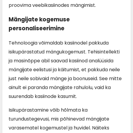
proovima veebikasiinodes mängimist.
Mängijate kogemuse
personaliseerimine
Tehnoloogia võimaldab kasiinodel pakkuda
isikupärastatud mängukogemust. Tehisintellekti
ja masinõppe abil saavad kasiinod analüüsida
mängijate eelistusi ja käitumist, et pakkuda neile
just neile sobivaid mänge ja boonuseid. See mitte
ainult ei paranda mängijate rahulolu, vaid ka
suurendab kasiinode kasumit.
Isikupärastamine võib hõlmata ka
turundustegevusi, mis põhinevad mängijate
varasematel kogemustel ja huvidel. Näiteks