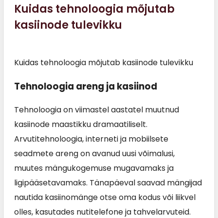
Kuidas tehnoloogia mõjutab
kasiinode tulevikku
Kuidas tehnoloogia mõjutab kasiinode tulevikku
Tehnoloogia areng ja kasiinod
Tehnoloogia on viimastel aastatel muutnud
kasiinode maastikku dramaatiliselt.
Arvutitehnoloogia, interneti ja mobiilsete
seadmete areng on avanud uusi võimalusi,
muutes mängukogemuse mugavamaks ja
ligipääsetavamaks. Tänapäeval saavad mängijad
nautida kasiinomänge otse oma kodus või liikvel
olles, kasutades nutitelefone ja tahvelarvuteid.