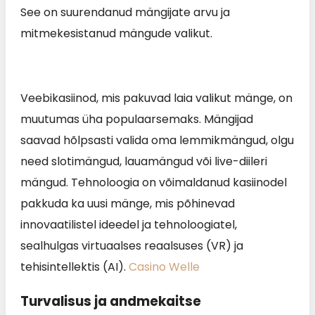
See on suurendanud mängijate arvu ja
mitmekesistanud mängude valikut.
Veebikasiinod, mis pakuvad laia valikut mänge, on
muutumas üha populaarsemaks. Mängijad
saavad hõlpsasti valida oma lemmikmängud, olgu
need slotimängud, lauamängud või live-diileri
mängud. Tehnoloogia on võimaldanud kasiinodel
pakkuda ka uusi mänge, mis põhinevad
innovaatilistel ideedel ja tehnoloogiatel,
sealhulgas virtuaalses reaalsuses (VR) ja
tehisintellektis (AI).
Casino Welle
Turvalisus ja andmekaitse