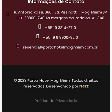
Informações de Contato
R. Antônio Rossi, 380 -Jd. Pissinatti - Mogi Mirim/SP
CEP: 13800-748 Às margens da Rodovia SP-340
+55 19 3814-2710
+55 19 9 9900-9210
reservas@portalhotelmogimirim.com.br
© 2023 Portal Hotel Mogi Mirim. Todos direitos
reservados. Desenvolvido por
Nezz
Política de Privacidade