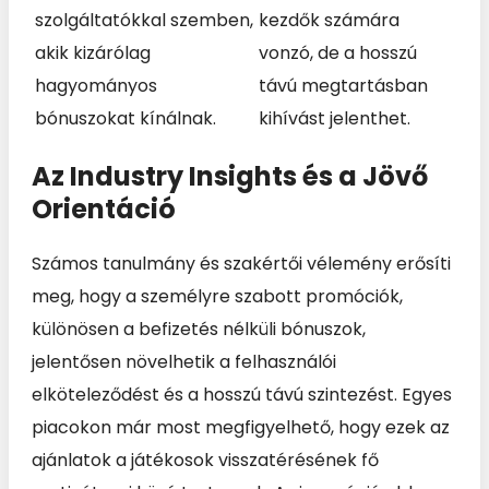
szolgáltatókkal szemben,
kezdők számára
akik kizárólag
vonzó, de a hosszú
hagyományos
távú megtartásban
bónuszokat kínálnak.
kihívást jelenthet.
Az Industry Insights és a Jövő
Orientáció
Számos tanulmány és szakértői vélemény erősíti
meg, hogy a személyre szabott promóciók,
különösen a befizetés nélküli bónuszok,
jelentősen növelhetik a felhasználói
elköteleződést és a hosszú távú szintezést. Egyes
piacokon már most megfigyelhető, hogy ezek az
ajánlatok a játékosok visszatérésének fő