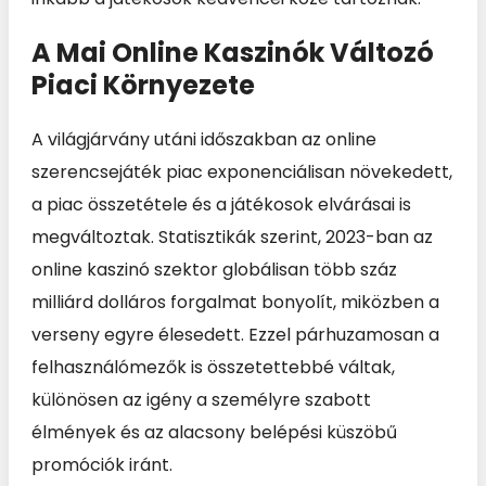
A Mai Online Kaszinók Változó
Piaci Környezete
A világjárvány utáni időszakban az online
szerencsejáték piac exponenciálisan növekedett,
a piac összetétele és a játékosok elvárásai is
megváltoztak. Statisztikák szerint, 2023-ban az
online kaszinó szektor globálisan több száz
milliárd dolláros forgalmat bonyolít, miközben a
verseny egyre élesedett. Ezzel párhuzamosan a
felhasználómezők is összetettebbé váltak,
különösen az igény a személyre szabott
élmények és az alacsony belépési küszöbű
promóciók iránt.