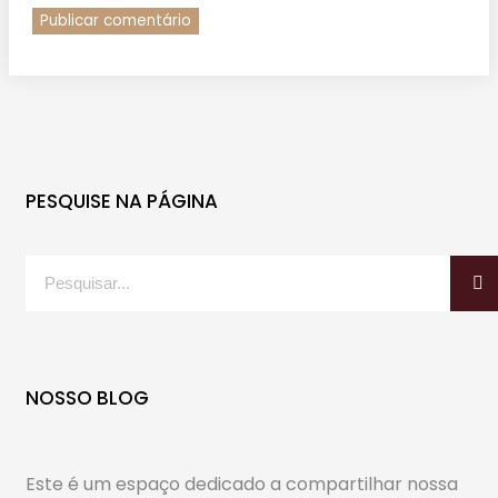
PESQUISE NA PÁGINA
NOSSO BLOG
Este é um espaço dedicado a compartilhar nossa