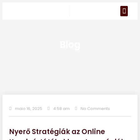
NOSSOS QUA
EVENTOS E REU
DATAS ESPE
Blog
maio 16, 2025
4:58 am
No Comments
Nyerő Stratégiák az Online