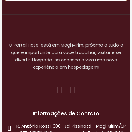
O Portal Hotel está em Mogi Mirim, próximo a tudo o
que é importante para você trabalhar, visitar e se
divertir. Hospede-se conosco e viva uma nova
experiência em hospedagem!
Informações de Contato
R. Antônio Rossi, 380 -Jd. Pissinatti - Mogi Mirim/SP