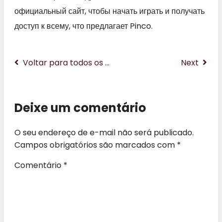
официальный сайт, чтобы начать играть и получать
доступ к всему, что предлагает Pinco.
Voltar para todos os posts
Next
Deixe um comentário
O seu endereço de e-mail não será publicado.
Campos obrigatórios são marcados com
*
Comentário
*