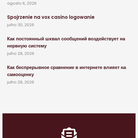
agosto 6, 2026
Spojrzenie na vox casino logowanie
julho 30, 2026
Как постоянный шквал сообщений воздействует на
нервную систему
julho 28, 2026
Как беспрерывное сравнение в интернете влияет на
самооценку
julho 28, 2026