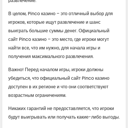
развлечение.
В целом, Pinco казино – это отличный выбор для
игроков, которые ищут развлечение и шанс
выиграть большие суммы денег. Официальный
сайт Pinco казино – это место, где игроки могут
найти все, что им нужно, для начала игры и
получения максимального развлечения.
Важно! Перед началом игры, игроки должны
убедиться, что официальный сайт Pinco казино
доступен в их регионе и что они соответствуют
возрастным ограничениям.
Никаких гарантий не предоставляется, что игроки
будут выигрывать или получать какие-либо выгоды.