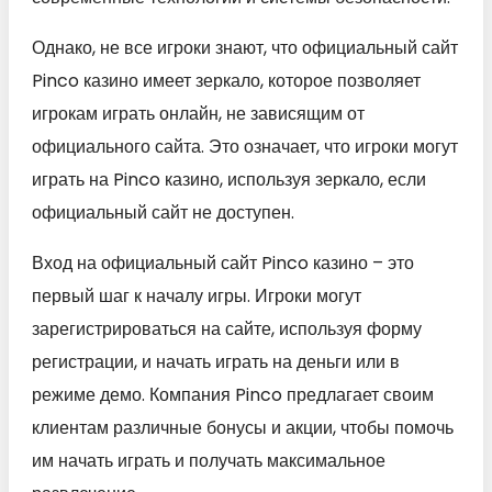
Однако, не все игроки знают, что официальный сайт
Pinco казино имеет зеркало, которое позволяет
игрокам играть онлайн, не зависящим от
официального сайта. Это означает, что игроки могут
играть на Pinco казино, используя зеркало, если
официальный сайт не доступен.
Вход на официальный сайт Pinco казино – это
первый шаг к началу игры. Игроки могут
зарегистрироваться на сайте, используя форму
регистрации, и начать играть на деньги или в
режиме демо. Компания Pinco предлагает своим
клиентам различные бонусы и акции, чтобы помочь
им начать играть и получать максимальное