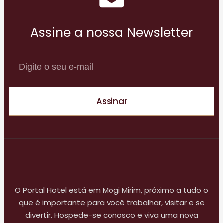
Assine a nossa Newsletter
Assinar
O Portal Hotel está em Mogi Mirim, próximo a tudo o
que é importante para você trabalhar, visitar e se
divertir. Hospede-se conosco e viva uma nova