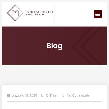
NOSSOS QUA
EVENTOS E REU
DATAS ESPE
Blog
outubro 31, 2025
10:31 am
No Comments