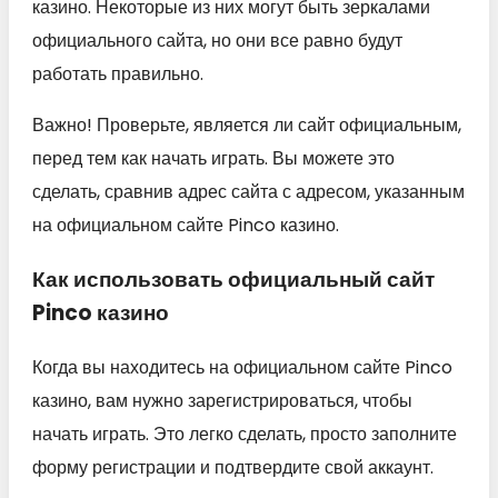
казино. Некоторые из них могут быть зеркалами
официального сайта, но они все равно будут
работать правильно.
Важно! Проверьте, является ли сайт официальным,
перед тем как начать играть. Вы можете это
сделать, сравнив адрес сайта с адресом, указанным
на официальном сайте Pinco казино.
Как использовать официальный сайт
Pinco казино
Когда вы находитесь на официальном сайте Pinco
казино, вам нужно зарегистрироваться, чтобы
начать играть. Это легко сделать, просто заполните
форму регистрации и подтвердите свой аккаунт.