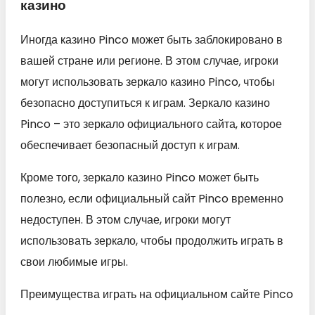
казино
Иногда казино Pinco может быть заблокировано в
вашей стране или регионе. В этом случае, игроки
могут использовать зеркало казино Pinco, чтобы
безопасно доступиться к играм. Зеркало казино
Pinco – это зеркало официального сайта, которое
обеспечивает безопасный доступ к играм.
Кроме того, зеркало казино Pinco может быть
полезно, если официальный сайт Pinco временно
недоступен. В этом случае, игроки могут
использовать зеркало, чтобы продолжить играть в
свои любимые игры.
Преимущества играть на официальном сайте Pinco