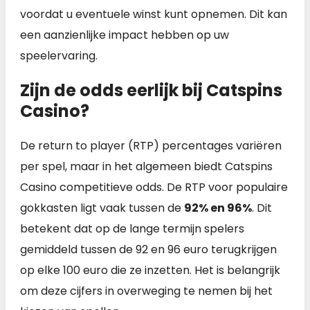
voordat u eventuele winst kunt opnemen. Dit kan
een aanzienlijke impact hebben op uw
speelervaring.
Zijn de odds eerlijk bij Catspins
Casino?
De return to player (RTP) percentages variëren
per spel, maar in het algemeen biedt Catspins
Casino competitieve odds. De RTP voor populaire
gokkasten ligt vaak tussen de
92% en 96%
. Dit
betekent dat op de lange termijn spelers
gemiddeld tussen de 92 en 96 euro terugkrijgen
op elke 100 euro die ze inzetten. Het is belangrijk
om deze cijfers in overweging te nemen bij het