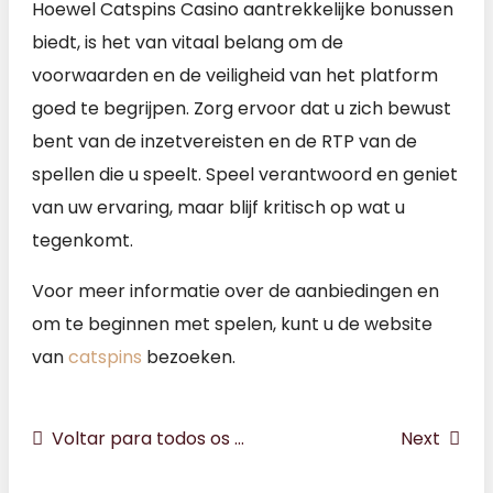
Hoewel Catspins Casino aantrekkelijke bonussen
biedt, is het van vitaal belang om de
voorwaarden en de veiligheid van het platform
goed te begrijpen. Zorg ervoor dat u zich bewust
bent van de inzetvereisten en de RTP van de
spellen die u speelt. Speel verantwoord en geniet
van uw ervaring, maar blijf kritisch op wat u
tegenkomt.
Voor meer informatie over de aanbiedingen en
om te beginnen met spelen, kunt u de website
van
catspins
bezoeken.
Voltar para todos os posts
Next