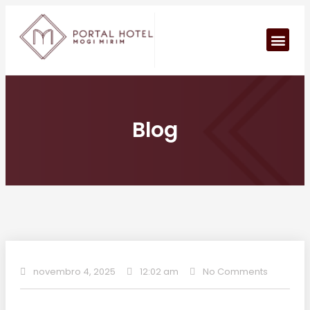
NOSSOS QUA
EVENTOS E REU
DATAS ESPE
Blog
novembro 4, 2025
12:02 am
No Comments