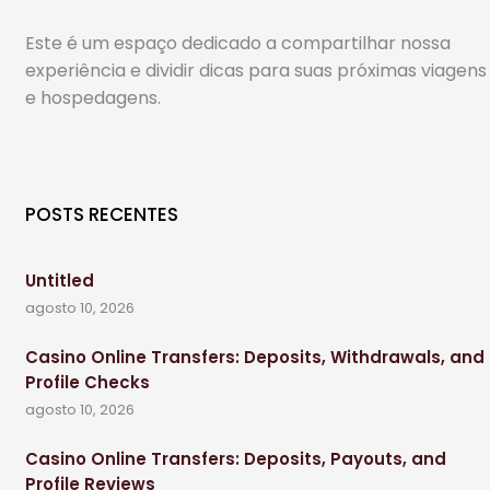
Este é um espaço dedicado a compartilhar nossa
experiência e dividir dicas para suas próximas viagens
e hospedagens.
POSTS RECENTES
Untitled
agosto 10, 2026
Casino Online Transfers: Deposits, Withdrawals, and
Profile Checks
agosto 10, 2026
Casino Online Transfers: Deposits, Payouts, and
Profile Reviews