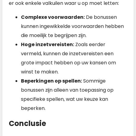
er ook enkele valkuilen waar u op moet letten:
Complexe voorwaarden:
De bonussen
kunnen ingewikkelde voorwaarden hebben
die moeilijk te begrijpen zijn.
Hoge inzetvereisten:
Zoals eerder
vermeld, kunnen de inzetvereisten een
grote impact hebben op uw kansen om
winst te maken.
Beperkingen op spellen:
Sommige
bonussen zijn alleen van toepassing op
specifieke spellen, wat uw keuze kan
beperken.
Conclusie